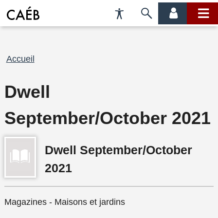
Préférences
Passer
menu
menu
d'accessibilité
à
compte
princi
la
recherche
Fil
Accueil
d'Ariane
Dwell
September/October 2021
Dwell September/October
2021
Magazines - Maisons et jardins