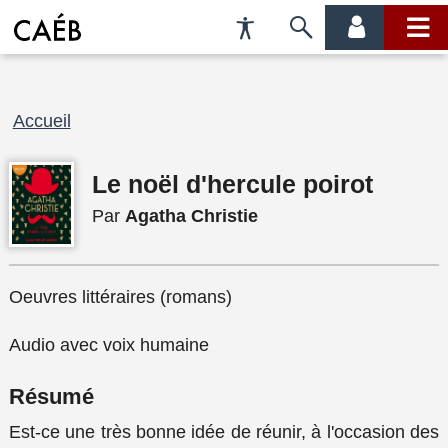
Préférences
Passer
menu
menu
d'accessibilité
à
compte
princi
la
recherche
Fil
Accueil
d'Ariane
Le noël d'hercule poirot
Par
Agatha Christie
Oeuvres littéraires (romans)
Audio avec voix humaine
Résumé
Est-ce une très bonne idée de réunir, à l'occasion des