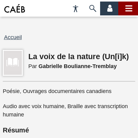
Préférences
Passer
menu
menu
d'accessibilité
à
compte
princi
la
recherche
Fil
Accueil
d'Ariane
La voix de la nature (Un[i]k)
Par
Gabrielle Boulianne-Tremblay
Poésie, Ouvrages documentaires canadiens
Audio avec voix humaine, Braille avec transcription
humaine
Résumé