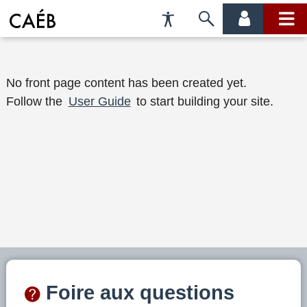
Préférences
Passer
menu
menu
d'accessibilité
à
compte
princi
la
B
recherche
No front page content has been created yet.
Follow the
User Guide
to start building your site.
i
e
n
v
e
n
u
e
Foire aux questions