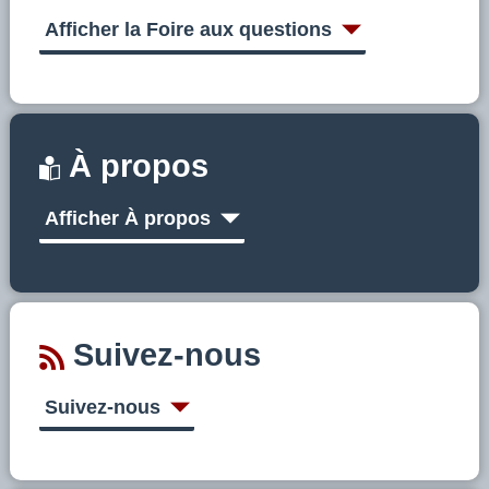
s
u
Afficher la Foire aux questions
r
C
A
À propos
E
Afficher À propos
B
Suivez-nous
Suivez-nous